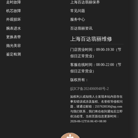
走时故障
上海百达翡丽保养
机芯故障
常见问题
外观损坏
服务中心
腕表进水
百达翡丽资讯
更换表带
上海百达翡丽维修
抛光美容
门店营业时间：09:00-19:30（节
鉴定检测
假日正常营业）
客服在线时间：08:00-22:00（节
假日正常营业）
版权所有：
皖ICP备2024060948号-2
如权利人或知情人士发现本站内容存在
事实错误或涉及版权、名誉权等侵权问
题，请通过邮箱：2557628530@qq.com
与我们联系，我们将在收到通知后立即
依法处理。当前页面信息更新时间：
2026-06-12T16:06:43+08:00