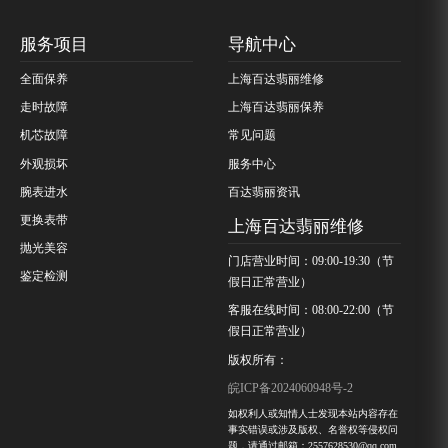
服务项目
导航中心
全面保养
上海百达翡丽维修
走时故障
上海百达翡丽保养
机芯故障
常见问题
外观损坏
服务中心
腕表进水
百达翡丽资讯
更换表带
上海百达翡丽维修
抛光美容
门店营业时间：09:00-19:30（节
鉴定检测
假日正常营业）
客服在线时间：08:00-22:00（节
假日正常营业）
版权所有：
皖ICP备2024060948号-2
如权利人或知情人士发现本站内容存在
事实错误或涉及版权、名誉权等侵权问
题，请通过邮箱：2557628530@qq.com