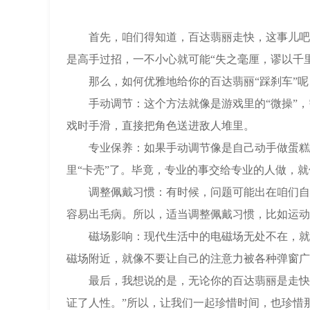
首先，咱们得知道，百达翡丽走快，这事儿吧，
是高手过招，一不小心就可能“失之毫厘，谬以千里
那么，如何优雅地给你的百达翡丽“踩刹车”呢
手动调节：这个方法就像是游戏里的“微操”，
戏时手滑，直接把角色送进敌人堆里。
专业保养：如果手动调节像是自己动手做蛋糕，
里“卡壳”了。毕竟，专业的事交给专业的人做，
调整佩戴习惯：有时候，问题可能出在咱们自己
容易出毛病。所以，适当调整佩戴习惯，比如运动
磁场影响：现代生活中的电磁场无处不在，就像
磁场附近，就像不要让自己的注意力被各种弹窗广
最后，我想说的是，无论你的百达翡丽是走快还
证了人性。”所以，让我们一起珍惜时间，也珍惜