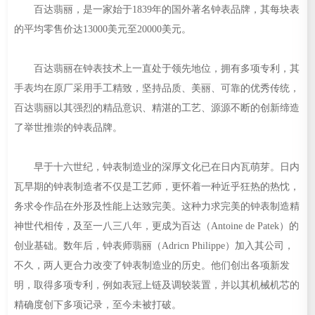
百达翡丽，是一家始于1839年的国外著名钟表品牌，其每块表
的平均零售价达13000美元至20000美元。
百达翡丽在钟表技术上一直处于领先地位，拥有多项专利，其
手表均在原厂采用手工精致，坚持品质、美丽、可靠的优秀传统，
百达翡丽以其强烈的精品意识、精湛的工艺、源源不断的创新缔造
了举世推崇的钟表品牌。
早于十六世纪，钟表制造业的深厚文化已在日内瓦萌芽。日内
瓦早期的钟表制造者不仅是工艺师，更怀着一种近乎狂热的热忱，
务求令作品在外形及性能上达致完美。这种力求完美的钟表制造精
神世代相传，及至一八三八年，更成为百达（Antoine de Patek）的
创业基础。数年后，钟表师翡丽（Adricn Philippe）加入其公司，
不久，两人更合力改变了钟表制造业的历史。他们创出各项新发
明，取得多项专利，例如表冠上链及调较装置，并以其机械机芯的
精确度创下多项记录，至今未被打破。